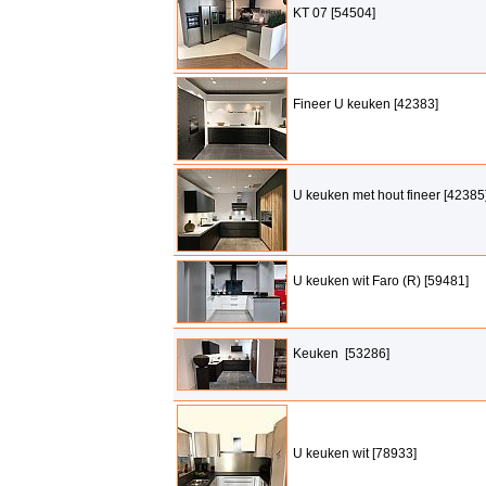
KT 07 [54504]
Fineer U keuken [42383]
U keuken met hout fineer [42385
U keuken wit Faro (R) [59481]
Keuken [53286]
U keuken wit [78933]