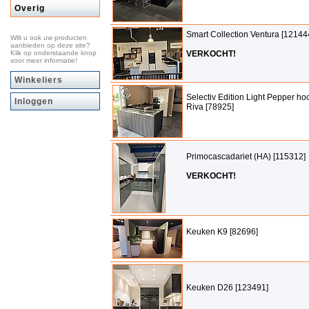
Overig
Smart Collection Ventura [12144
Wilt u ook uw producten
aanbieden op deze site?
Klik op onderstaande knop
VERKOCHT!
voor meer informatie!
Winkeliers
Selectiv Edition Light Pepper ho
Inloggen
Riva [78925]
Primocascadariet (HA) [115312]
VERKOCHT!
Keuken K9 [82696]
Keuken D26 [123491]