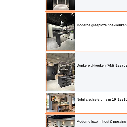
Moderne greeploze hoekkeuken
Donkere U-keuken (AM) [122769
Nobilia schiefergrijs nr 19 [1231
Moderne luxe in hout & messing