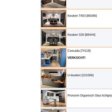
Keuken T403 [88386]
Keuken S30 [88444]
Cascada [74118]
VERKOCHT!
U-keuken [101066]
Pronorm Organisch Glas lichtgrij