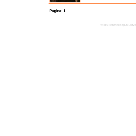
Pagina:
1
© keukenstekoop.nl 2