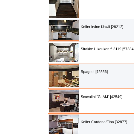
Keller Irvine IJswit [28212]
Strakke U keuken € 3119 [57384
Spagnol [42556]
Scavolini "GLAM" [42549]
Keller Cardona/Elba [32877]