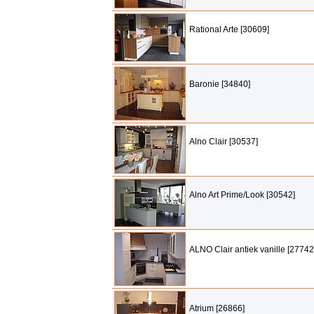
Rational Arte [30609]
Baronie [34840]
Alno Clair [30537]
Alno Art Prime/Look [30542]
ALNO Clair antiek vanille [27742
Atrium [26866]