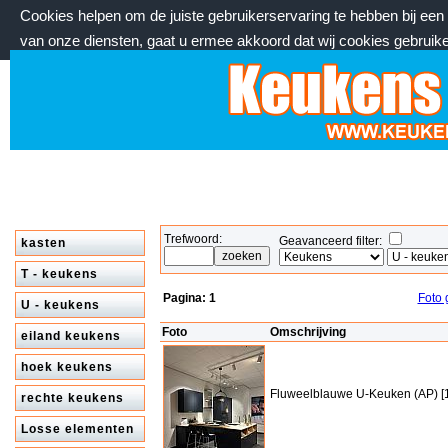
Cookies helpen om de juiste gebruikerservaring te hebben bij ee
van onze diensten, gaat u ermee akkoord dat wij cookies gebruik
maandag 10 augustus 2026, 22:18 uur
Welkom bij keukenstekoop.nl
Trefwoord:
Geavanceerd filter:
kasten
T - keukens
Pagina:
1
Foto 
U - keukens
Foto
Omschrijving
eiland keukens
hoek keukens
Fluweelblauwe U-Keuken (AP) [
rechte keukens
Losse elementen