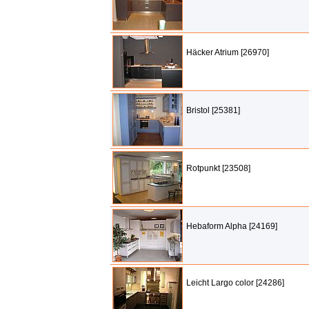
Häcker Atrium [26970]
Bristol [25381]
Rotpunkt [23508]
Hebaform Alpha [24169]
Leicht Largo color [24286]