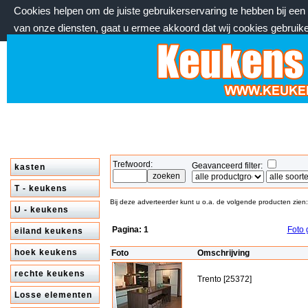
Cookies helpen om de juiste gebruikerservaring te hebben bij ee
van onze diensten, gaat u ermee akkoord dat wij cookies gebruik
zondag 9 augustus 2026, 10:07 uur
Welkom bij keukenstekoop.nl
Trefwoord:
Geavanceerd filter:
kasten
T - keukens
Bij deze adverteerder kunt u o.a. de volgende producten zien:
U - keukens
Pagina:
1
Foto 
eiland keukens
hoek keukens
Foto
Omschrijving
rechte keukens
Trento [25372]
Losse elementen