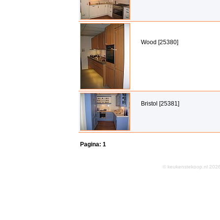
Wood [25380]
Bristol [25381]
Pagina:
1
© keukenstekoop.nl 2