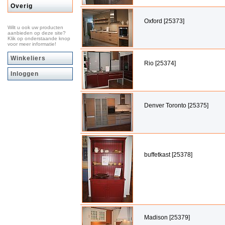
Overig
Oxford [25373]
Wilt u ook uw producten
aanbieden op deze site?
Klik op onderstaande knop
voor meer informatie!
Winkeliers
Rio [25374]
Inloggen
Denver Toronto [25375]
buffetkast [25378]
Madison [25379]