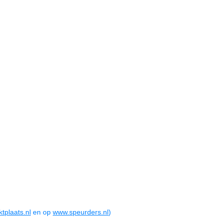
tplaats.nl
en op
www.speurders.nl
)