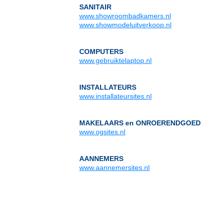
SANITAIR
www.showroombadkamers.nl
www.showmodeluitverkoop.nl
COMPUTERS
www.gebruiktelaptop.nl
INSTALLATEURS
www.installateursites.nl
MAKELAARS en ONROERENDGOED
www.ogsites.nl
AANNEMERS
www.aannemersites.nl