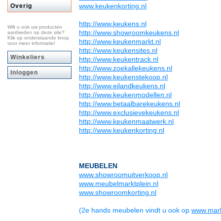
www.keukenkorting.nl
Overig
http://www.keukens.nl
Wilt u ook uw producten
http://www.showroomkeukens.nl
aanbieden op deze site?
Klik op onderstaande knop
http://www.keukenmarkt.nl
voor meer informatie!
http://www.keukensites.nl
Winkeliers
http://www.keukentrack.nl
http://www.zoekallekeukens.nl
Inloggen
http://www.keukenstekoop.nl
http://www.eilandkeukens.nl
http://www.keukenmodellen.nl
http://www.betaalbarekeukens.nl
http://www.exclusievekeukens.nl
http://www.keukenmaatwerk.nl
http://www.keukenkorting.nl
MEUBELEN
www.showroomuitverkoop.nl
www.meubelmarktplein.nl
www.showroomkorting.nl
(2e hands meubelen vindt u ook op
www.mark