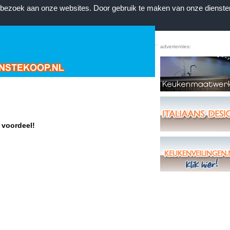
n bezoek aan onze websites. Door gebruik te maken van onze dienste
Home
|
Voorwaarden
|
Contact
|
Favorieten
advertenties:
 voordeel!