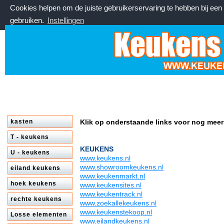
Cookies helpen om de juiste gebruikerservaring te hebben bij ee
gebruiken.
Instellingen
vrijdag 7 augustus 2026, 12:37 uur
Welkom bij keukenstekoop.nl
kasten
Klik op onderstaande links voor nog meer
T - keukens
KEUKENS
U - keukens
www.keukens.nl
www.showroomkeukens.nl
eiland keukens
www.keukenmarkt.nl
hoek keukens
www.keukensites.nl
www.keukentrack.nl
rechte keukens
www.zoekallekeukens.nl
www.keukenstekoop.nl
Losse elementen
www.eilandkeukens.nl