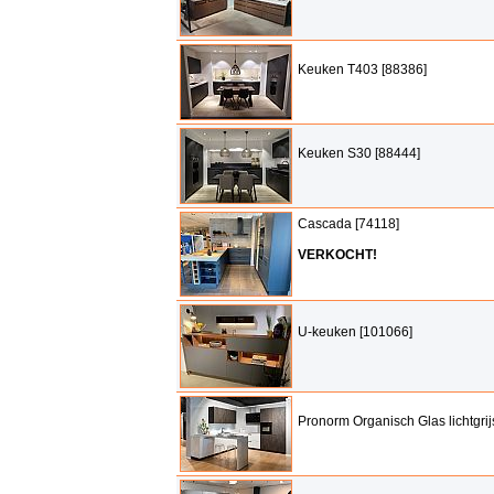
Keuken T403 [88386]
Keuken S30 [88444]
Cascada [74118]
VERKOCHT!
U-keuken [101066]
Pronorm Organisch Glas lichtgrij