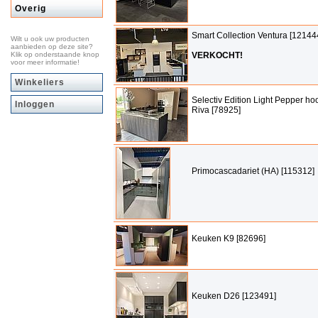
Overig
Smart Collection Ventura [12144
Wilt u ook uw producten
aanbieden op deze site?
Klik op onderstaande knop
VERKOCHT!
voor meer informatie!
Winkeliers
Selectiv Edition Light Pepper ho
Inloggen
Riva [78925]
Primocascadariet (HA) [115312]
Keuken K9 [82696]
Keuken D26 [123491]