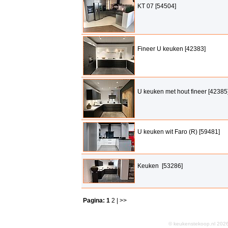
KT 07 [54504]
Fineer U keuken [42383]
U keuken met hout fineer [42385
U keuken wit Faro (R) [59481]
Keuken [53286]
Pagina:
1
2
| >>
© keukenstekoop.nl 2