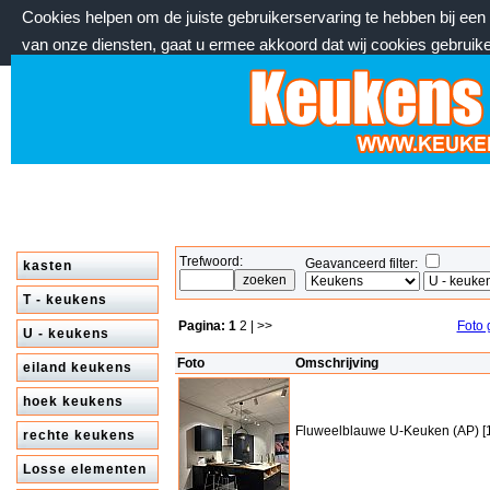
Cookies helpen om de juiste gebruikerservaring te hebben bij ee
van onze diensten, gaat u ermee akkoord dat wij cookies gebruik
donderdag 6 augustus 2026, 19:29 uur
Welkom bij keukenstekoop.nl
Trefwoord:
Geavanceerd filter:
kasten
T - keukens
Pagina:
1
2
| >>
Foto 
U - keukens
Foto
Omschrijving
eiland keukens
hoek keukens
Fluweelblauwe U-Keuken (AP) [
rechte keukens
Losse elementen