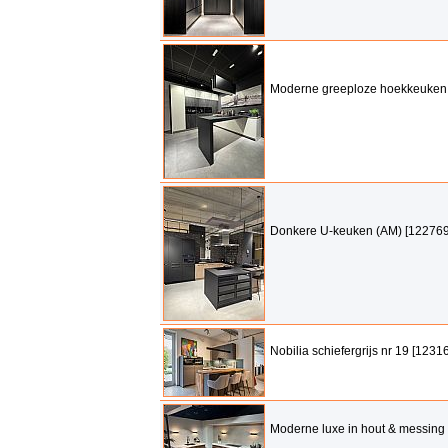
Moderne greeploze hoekkeuken
Donkere U-keuken (AM) [122769
Nobilia schiefergrijs nr 19 [1231
Moderne luxe in hout & messing