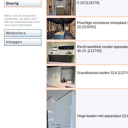
5.15! [119270]
Overig
Wilt u ook uw producten
aanbieden op deze site?
Klik op onderstaande knop
Prachtige exclusieve inloopkast 
voor meer informatie!
(3) [119261]
Winkeliers
Inloggen
Recht werkblok zonder apparatu
4b.15. [122742]
Scandinavian kasten S1A [1227
Hoge kasten met apparatuur [11