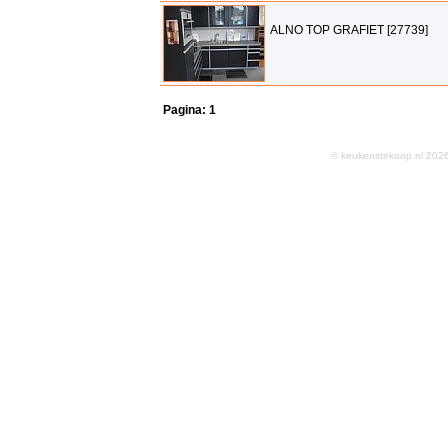
ALNO TOP GRAFIET [27739]
Pagina:
1
© keukenstekoop.nl 2