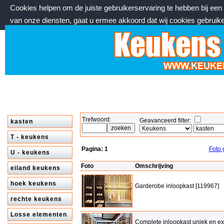
Cookies helpen om de juiste gebruikerservaring te hebben bij ee
van onze diensten, gaat u ermee akkoord dat wij cookies gebruik
vrijdag 7 augustus 2026, 19:41 uur
Welkom bij keukenstekoop.nl
Trefwoord:
Geavanceerd filter:
kasten
T - keukens
Pagina:
1
Foto 
U - keukens
Foto
Omschrijving
eiland keukens
hoek keukens
Garderobe inloopkast [119967]
rechte keukens
Losse elementen
Complete inloopkast uniek en ex